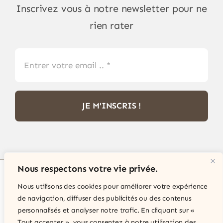
Inscrivez vous à notre newsletter pour ne
rien rater
JE M'INSCRIS !
Nous respectons votre vie privée.
Nous utilisons des cookies pour améliorer votre expérience
© Copyright 2012 - 2026 •
Philatélie Passion
•
de navigation, diffuser des publicités ou des contenus
Tous droits réservés • Site internet réalisé par
personnalisés et analyser notre trafic. En cliquant sur «
IT Expert Services
Tout accepter », vous consentez à notre utilisation des