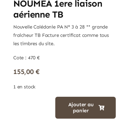
NOUMEA 1ere liaison
aérienne TB
Nouvelle Calédonie PA N° 3 à 28 ** grande
fraicheur TB Facture certificat comme tous
les timbres du site.
Cote : 470 €
155,00
€
1 en stock
Ajouter au
panier
quantité
de
N°0003/28