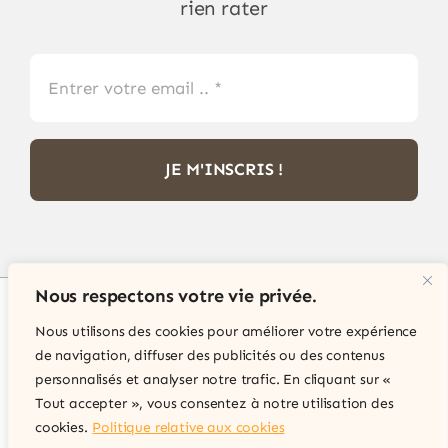
rien rater
JE M'INSCRIS !
Nous respectons votre vie privée.
Nous utilisons des cookies pour améliorer votre expérience
© Copyright 2012 - 2026 •
Philatélie Passion
•
de navigation, diffuser des publicités ou des contenus
Tous droits réservés • Site internet réalisé par
personnalisés et analyser notre trafic. En cliquant sur «
IT Expert Services
Tout accepter », vous consentez à notre utilisation des
cookies.
Politique relative aux cookies
Site internet sécurisé acceptant les paiement par