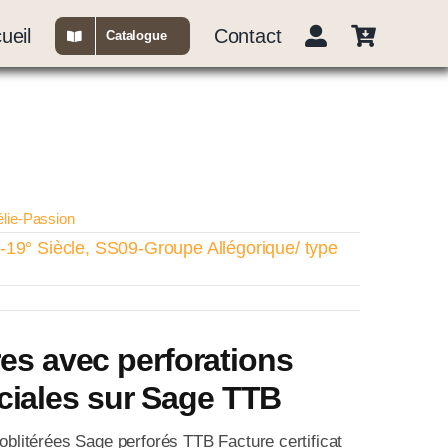
ueil
Contact
Catalogue
élie-Passion
-19° Siècle
,
SS09-Groupe Allégorique/ type
tres avec perforations
iales sur Sage TTB
 oblitérées Sage perforés TTB Facture certificat