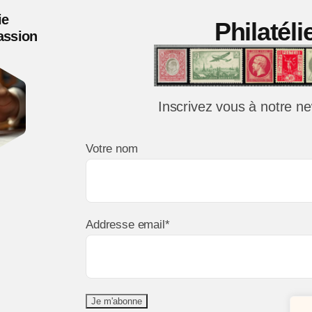
comm
ie
Philatél
sur
Passion
Sag
TTB
Inscrivez vous à notre ne
Votre nom
Addresse email*