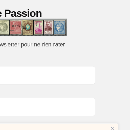
erciales
ie Passion
e
wsletter pour ne rien rater