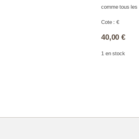
comme tous les 
Cote : €
40,00
€
1 en stock
quan
de
-
10
lettr
ave
perf