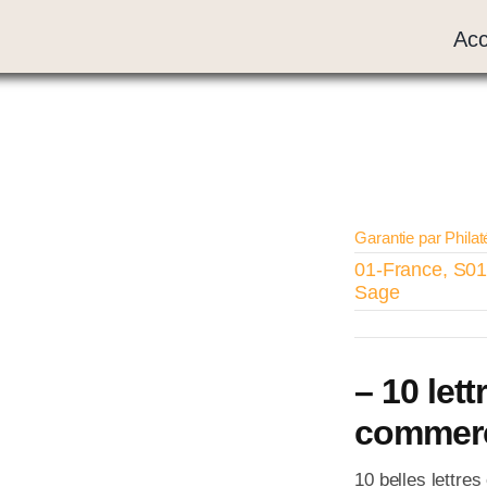
Acc
Garantie par Philat
01-France
,
S01
Sage
– 10 let
commerc
10 belles lettres