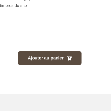
timbres du site
Ajouter au panier
tité
es
c
orations