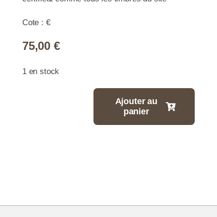
Cote : €
75,00
€
1 en stock
Ajouter au
panier
quantité
de
-
20
centimes
Empire
oblitéré
PC