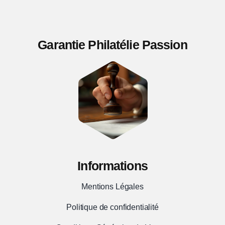
1030
Cressansac
Garantie Philatélie Passion
ind
19
TTB
Informations
Mentions Légales
Politique de confidentialité