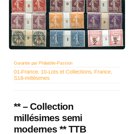
Garantie par Philatélie-Passion
01-France
,
10-Lots et Collections
,
France
,
S18-millésimes
** – Collection
millésimes semi
modernes ** TTB