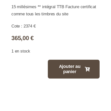
15 millésimes ** intégral TTB Facture certificat
comme tous les timbres du site
Cote : 2374 €
365,00
€
1 en stock
Ajouter au
panier
quantité
de
**
-
Collection
millésimes