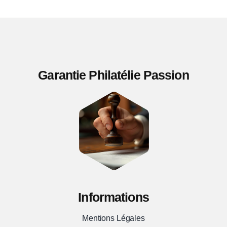
semi
modernes
**
TTB
Garantie Philatélie Passion
Informations
Mentions Légales