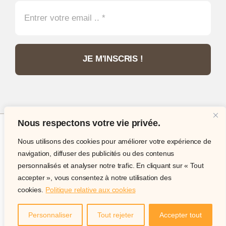
JE M'INSCRIS !
Nous respectons votre vie privée.
Nous utilisons des cookies pour améliorer votre expérience de
© Copyright 2012 - 2026 •
Philatélie Passion
•
navigation, diffuser des publicités ou des contenus
Tous droits réservés • Site internet réalisé par
IT
personnalisés et analyser notre trafic. En cliquant sur « Tout
Expert Services
accepter », vous consentez à notre utilisation des
cookies.
Politique relative aux cookies
Site internet sécurisé acceptant les paiement par carte,
paypal, virement ou chèque.
Personnaliser
Tout rejeter
Accepter tout