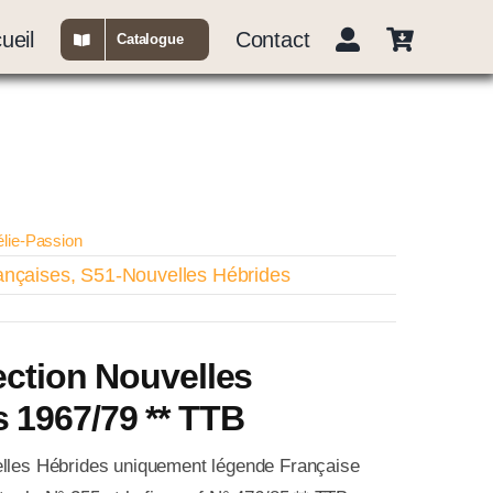
ueil
Contact
Catalogue
élie-Passion
ançaises
,
S51-Nouvelles Hébrides
lection Nouvelles
 1967/79 ** TTB
elles Hébrides uniquement légende Française