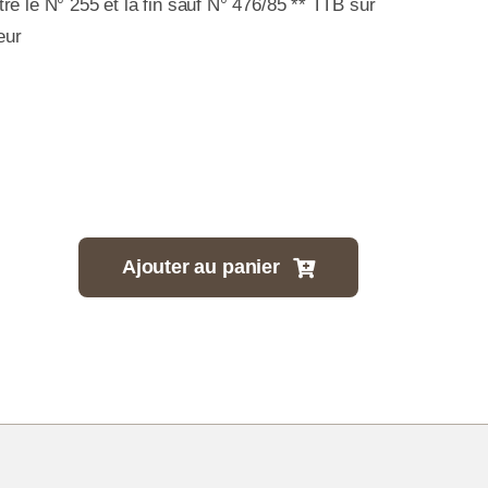
re le N° 255 et la fin sauf N° 476/85 ** TTB sur
eur
Ajouter au panier
tité
ection
elles
ides