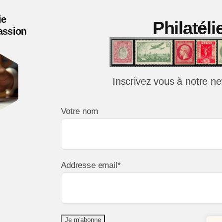
1967
ie
Philatél
**
Passion
TTB
Inscrivez vous à notre ne
Votre nom
Addresse email*