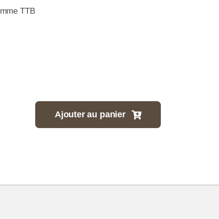
gomme TTB
Ajouter au panier
tité
riers
re