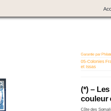
Acc
Garantie par Philat
05-Colonies Fr
et Issas
(*) – Le
couleur 
Côte des Somalis