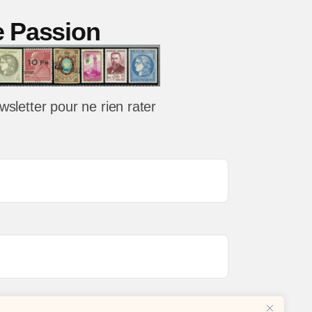
ie Passion
eur
is
s
le
wsletter pour ne rien rater