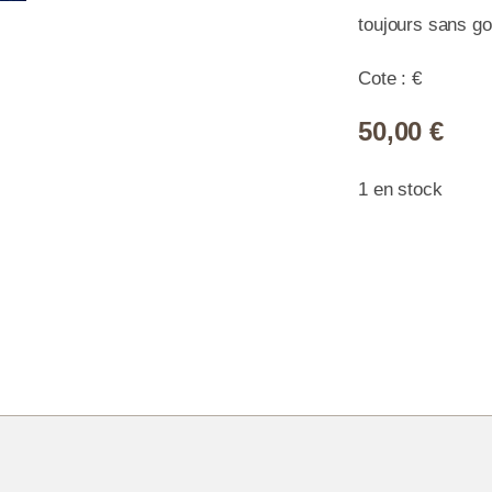
toujours sans 
Cote : €
50,00
€
1 en stock
quan
de
(*)
-
Les
guer
cent