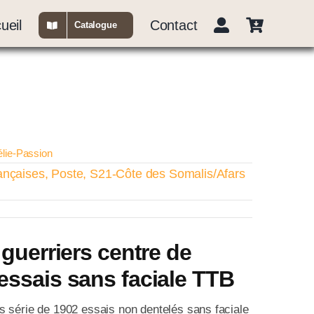
ueil
Contact
Catalogue
élie-Passion
ançaises
,
Poste
,
S21-Côte des Somalis/Afars
s guerriers centre de
essais sans faciale TTB
 série de 1902 essais non dentelés sans faciale