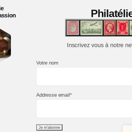
de
ie
Philatél
coul
Passion
essa
san
facia
Inscrivez vous à notre ne
TTB
Votre nom
Addresse email*