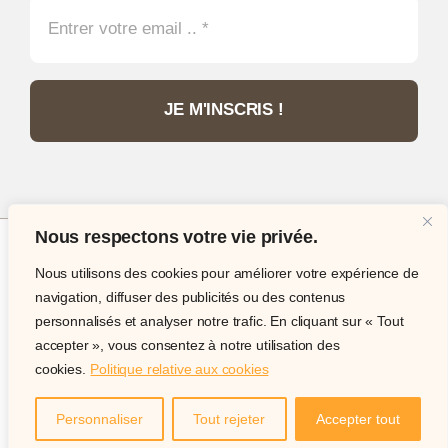
JE M'INSCRIS !
Nous respectons votre vie privée.
Nous utilisons des cookies pour améliorer votre expérience de
© Copyright 2012 - 2026 •
Philatélie Passion
•
navigation, diffuser des publicités ou des contenus
Tous droits réservés • Site internet réalisé par
IT
personnalisés et analyser notre trafic. En cliquant sur « Tout
Expert Services
accepter », vous consentez à notre utilisation des
cookies.
Politique relative aux cookies
Site internet sécurisé acceptant les paiement par carte,
paypal, virement ou chèque.
Personnaliser
Tout rejeter
Accepter tout