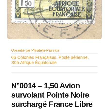
Garantie par Philatélie-Passion
05-Colonies Françaises
,
Poste aérienne
,
S05-Afrique Équatoriale
N°0014 – 1,50 Avion
survolant Pointe Noire
surchargé France Libre