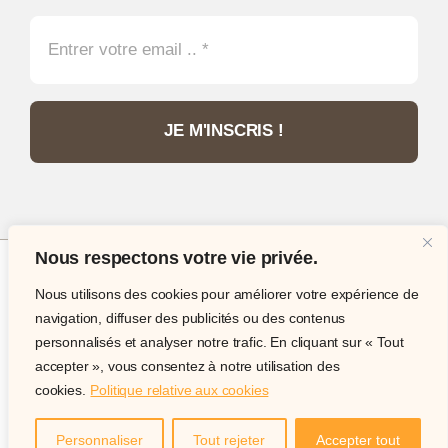
JE M'INSCRIS !
Nous respectons votre vie privée.
Nous utilisons des cookies pour améliorer votre expérience de
© Copyright 2012 - 2026 •
Philatélie Passion
•
navigation, diffuser des publicités ou des contenus
Tous droits réservés • Site internet réalisé par
IT
personnalisés et analyser notre trafic. En cliquant sur « Tout
Expert Services
accepter », vous consentez à notre utilisation des
cookies.
Politique relative aux cookies
Site internet sécurisé acceptant les paiement par carte,
paypal, virement ou chèque.
Personnaliser
Tout rejeter
Accepter tout