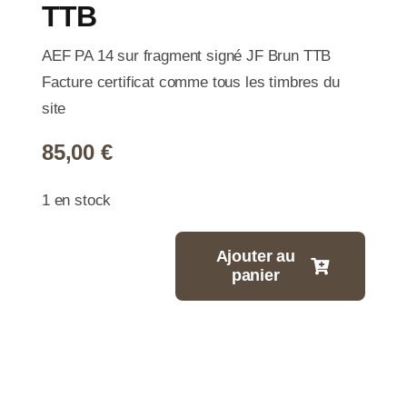
TTB
AEF PA 14 sur fragment signé JF Brun TTB
Facture certificat comme tous les timbres du
site
85,00
€
1 en stock
Ajouter au
panier
quantité
de
N°0014
-
1,50