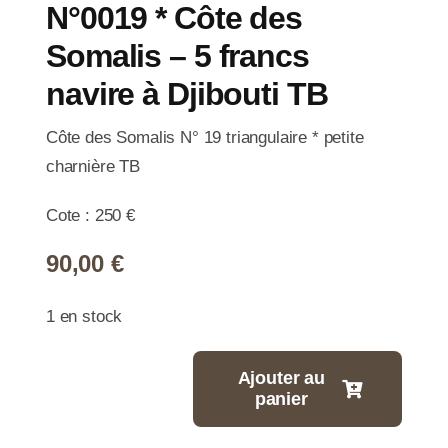
N°0019 * Côte des
Somalis – 5 francs
navire à Djibouti TB
Côte des Somalis N° 19 triangulaire * petite
charnière TB
Cote : 250 €
90,00
€
1 en stock
Ajouter au
panier
quantité
de