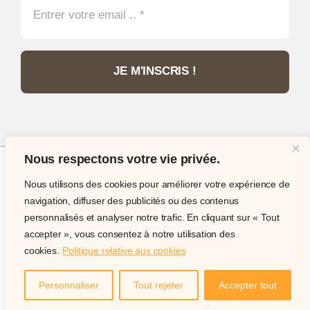
JE M'INSCRIS !
Nous respectons votre vie privée.
Nous utilisons des cookies pour améliorer votre expérience de
© Copyright 2012 - 2026 •
Philatélie Passion
•
navigation, diffuser des publicités ou des contenus
Tous droits réservés • Site internet réalisé par
IT
personnalisés et analyser notre trafic. En cliquant sur « Tout
Expert Services
accepter », vous consentez à notre utilisation des
cookies.
Politique relative aux cookies
Site internet sécurisé acceptant les paiement par carte,
paypal, virement ou chèque.
Personnaliser
Tout rejeter
Accepter tout