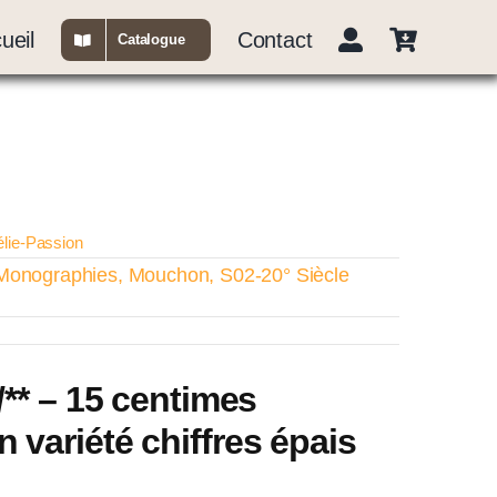
ueil
Contact
Catalogue
élie-Passion
Monographies
,
Mouchon
,
S02-20° Siècle
/** – 15 centimes
variété chiffres épais