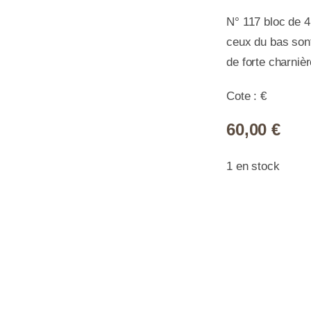
N° 117 bloc de 4 
ceux du bas son
de forte charniè
Cote : €
60,00
€
1 en stock
quan
de
N°0
*/**
-