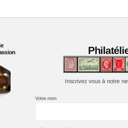
15
cent
Mou
vari
chiff
ie
Philatél
épai
Passion
TB
Inscrivez vous à notre ne
Votre nom