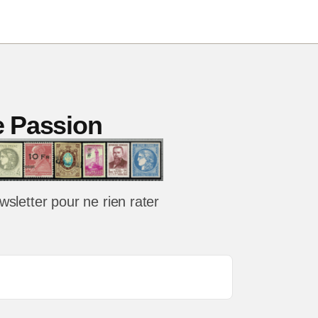
imes
chon
été
res
ie Passion
s
wsletter pour ne rien rater