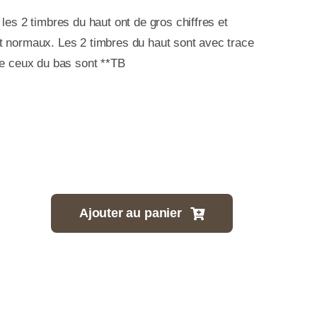
les 2 timbres du haut ont de gros chiffres et
t normaux. Les 2 timbres du haut sont avec trace
re ceux du bas sont **TB
Ajouter au panier
tité
117