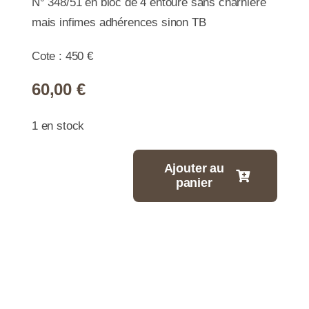
N° 348/51 en bloc de 4 entouré sans charnière
mais infimes adhérences sinon TB
Cote : 450 €
60,00
€
1 en stock
Ajouter au
panier
quantité
de
N°0348/51
-
Coeur
du