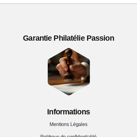
bloc
Pexip
TB
Garantie Philatélie Passion
Informations
Mentions Légales
Politique de confidentialité