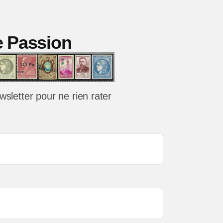
uve
ie Passion
wsletter pour ne rien rater