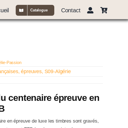
ueil
Contact
Catalogue
élie-Passion
ançaises
,
épreuves
,
S09-Algérie
du centenaire épreuve en
TB
ire en épreuve de luxe les timbres sont gravés,