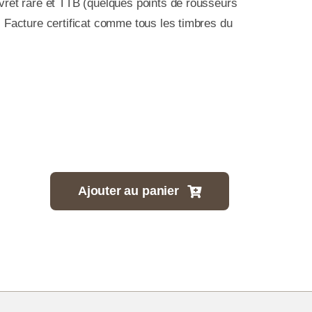
livret rare et TTB (quelques points de rousseurs
e) Facture certificat comme tous les timbres du
Ajouter au panier
tité
e
enaire