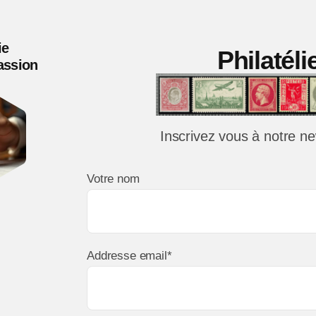
épre
en
ie
Philatél
livret
Passion
TTB
Inscrivez vous à notre ne
Votre nom
Addresse email*