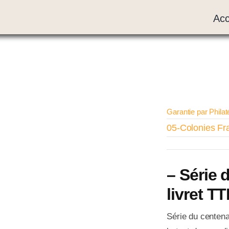
Acc
Garantie par Philat
05-Colonies Fr
– Série 
livret T
Série du centena