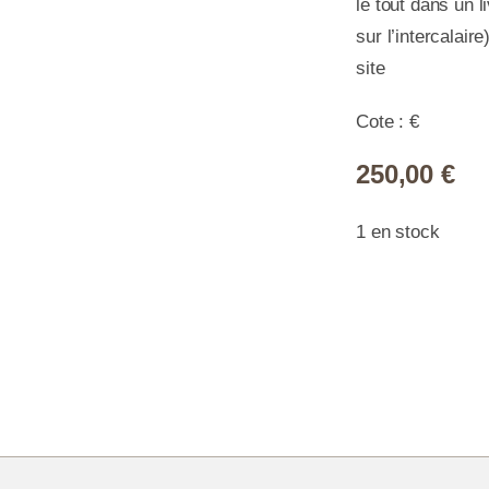
le tout dans un 
sur l’intercalair
site
Cote : €
250,00
€
1 en stock
quan
de
-
Séri
du
cent